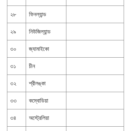
২৮
ফিনল্যান্ড
২৯
নিউজিল্যান্ড
৩০
জ্যামাইকো
৩১
চীন
৩২
শ্রীলঙ্কা
৩৩
কম্বোডিয়া
৩৪
অস্ট্রেলিয়া