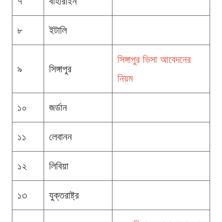
৭
বাহারাইন
৮
ইটালি
সিঙ্গাপুর ভিসা আবেদনের
৯
সিঙ্গাপুর
নিয়ম
১০
জর্ডান
১১
লেবানন
১২
লিবিয়া
১৩
যুক্তরাষ্ট্র