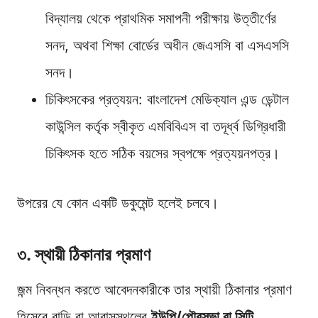
বিদ্যালয় থেকে প্রাথমিক সমাপনী পরীক্ষায় উত্তীর্ণের
সনদ, অথবা শিক্ষা বোর্ডের অধীন জেএসসি বা এসএসসি
সনদ।
চিকিৎসকের প্রত্যয়ন: বাংলাদেশ মেডিক্যাল এন্ড ডেন্টাল
কাউন্সিল কর্তৃক স্বীকৃত এমবিবিএস বা তদূর্ধ্ব ডিগ্রিধারী
চিকিৎসক হতে সঠিক বয়সের স্বপক্ষে প্রত্যয়নপত্র।
উপরের যে কোন একটি ডকুমেন্ট হলেই চলবে।
৩. স্থায়ী ঠিকানার প্রমাণ
জন্ম নিবন্ধন করতে আবেদনকারীকে তার স্থায়ী ঠিকানার প্রমাণ
হিসেবে বাড়ি বা আবাসস্থলের
ইউপি/পৌরসভা বা সিটি