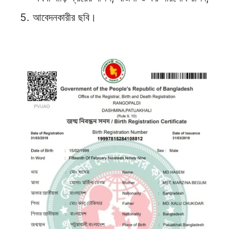
আবেদনকারীর ছবি।