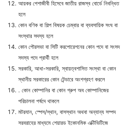
আয়কর পেশাজীবী হিসেবে জাতীয় রাজস্ব বাের্ডে নিবন্ধিত
হলে
কোন বণিক বা শিল্প বিষয়ক চেম্বার বা ব্যবসায়িক সংঘ বা
সংস্থার সদস্য হলে
কোন পৌরসভা বা সিটি করপােরেশনের কোন পদে বা সংসদ
সদস্য পদে প্রার্থী হলে
সরকারি, আধা-সরকারি, স্বায়ত্বশাসিত সংস্থা বা কোন
স্থানীয় সরকারের কোন টেন্ডারে অংশগ্রহণ করলে
. কোন কোম্পানির বা কোন গ্রুপ অব কোম্পানিজের
পরিচালনা পর্ষদে থাকলে
মটরযান, স্পেস/স্থান, বাসস্থান অথবা অন্যান্য সম্পদ
সরবরাহের মাধ্যমে শেয়ারড ইকোনমিক এক্টিভিটিজে