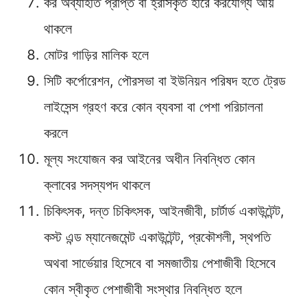
কর অব্যাহতি প্রাপ্ত বা হ্রাসকৃত হারে করযােগ্য আয়
থাকলে
মােটর গাড়ির মালিক হলে
সিটি কর্পোরেশন, পৌরসভা বা ইউনিয়ন পরিষদ হতে ট্রেড
লাইসেন্স গ্রহণ করে কোন ব্যবসা বা পেশা পরিচালনা
করলে
মূল্য সংযােজন কর আইনের অধীন নিবন্ধিত কোন
ক্লাবের সদস্যপদ থাকলে
চিকিৎসক, দন্ত চিকিৎসক, আইনজীবী, চার্টার্ড একাউন্টেন্ট,
কস্ট এন্ড ম্যানেজমেন্ট একাউন্টেন্ট, প্রকৌশলী, স্থপতি
অথবা সার্ভেয়ার হিসেবে বা সমজাতীয় পেশাজীবী হিসেবে
কোন স্বীকৃত পেশাজীবী সংস্থার নিবন্ধিত হলে